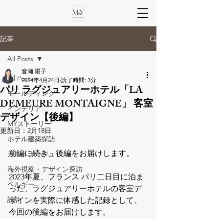
記事
All Posts
音瀬 陽子
All Posts
2024年4月24日
読了時間: 3分
パリ ラグジュアリーホテル「LA
モールディング
DEMEURE MONTAIGNE」 客室
インテリア
デザイン【後編】
MYストーリー
更新日：
2月18日
ホテル建築探訪
前編に続き、後編をお届けします。
カルトナージュ
海外視察・デザイン探訪
2023年夏、フランス パリ二日目に泊ま
ベルギー
った、ラグジュアリーホテルの客室デ
設計
ザインを実際に体感した記録として、
今回の後編をお届けします。