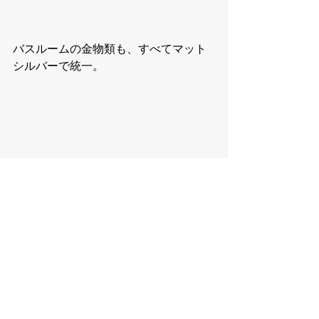
バスルームの金物類も、すべてマット
シルバーで統一。
リビングルーム、ベッドルーム側の金
物は、すべてマットゴールド。左下の
写真＝部屋側のハンドルはマットゴー