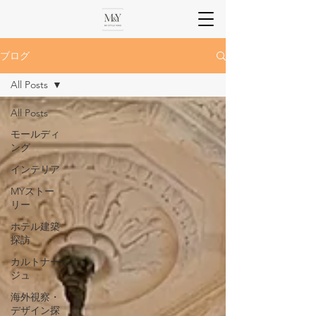
ブログ
All Posts
All Posts
モールディ
ング
インテリア
MYストー
リー
ホテル建築
探訪
カルトナー
ジュ
海外視察・
デザイン探